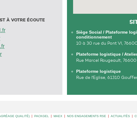
ST À VOTRE ÉCOUTE
SI
.fr
Siège Social / Plateforme log
conditionnement
r
10 à 30 rue du Pont VI, 7660
fr
r
Plateforme logistique / Atel
Rue Marcel Rougeault, 76600
Plateforme logistique
Rue de l'Eglise, 61310 Gouff
AGRÉAGE QUALITÉ)
|
PACKGEL
|
MAEX
|
NOS ENGAGEMENTS RSE
|
ACTUALITÉS
|
C